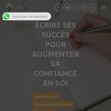
Vous avez une question?
ÉCRIRE SES
SUCCÈS
POUR
AUGMENTER
SA
CONFIANCE
EN SOI
Confiance en soi
Développement Personnel