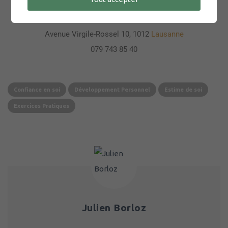
Julien Borloz | Psychologue FSP | Hypnose | Coaching
Avenue Virgile-Rossel 10, 1012
Lausanne
079 743 85 40
Confiance en soi
Développement Personnel
Estime de soi
Exercices Pratiques
Julien Borloz