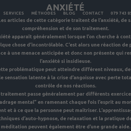
ANXIÉTÉ
SERVICES
MÉTHODES
BLOG
CONTACT
079 743 8
Les articles de cette catégorie traitent de l’anxiété, de s
compréhension et de son traitement.
xiété apparaît généralement lorsque l’on cherche à cont
lque chose d’incontrôlable. C’est alors une réaction de 
ace à une menace anticipée et donc non présente qui re
l’anxiété si insidieuse.
tte problématique peut atteindre différent niveaux, de
e sensation latente à la crise d’angoisse avec perte tot
contrôle de nos réactions.
 traitement passe généralement par différents exercice
adrage mental” en ramenant chaque fois l’esprit au m
nt et à ce que la personne peut maîtriser. L’apprentiss
chniques d’auto-hypnose, de relaxation et la pratique de
méditation peuvent également être d’une grande aide.