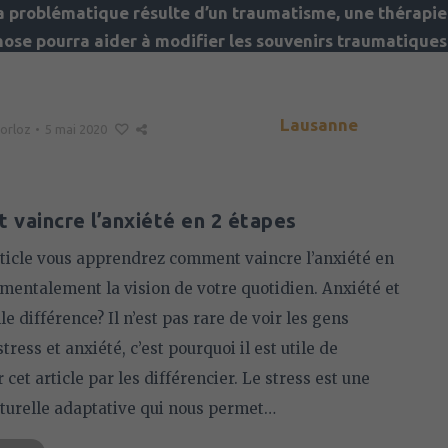
la problématique résulte d’un traumatisme, une thérapie
nose pourra aider à modifier les souvenirs traumatiques
détacher les émotions qui y sont “accrochées”.
lien Borloz | Psychologue FSP | Hypnose | Coaching Ave
Virgile-Rossel 10, 1012
Lausanne
Borloz
•
5 mai 2020
079 743 85 40
vaincre l’anxiété en 2 étapes
rticle vous apprendrez comment vaincre l’anxiété en
mentalement la vision de votre quotidien. Anxiété et
le différence? Il n’est pas rare de voir les gens
tress et anxiété, c’est pourquoi il est utile de
et article par les différencier. Le stress est une
aturelle adaptative qui nous permet…