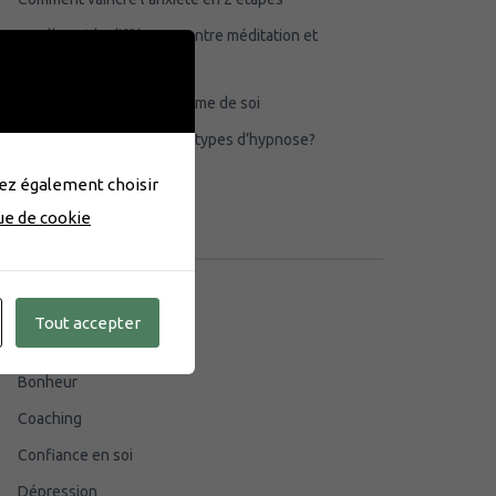
Quelle est la différence entre méditation et
hypnose?
Comment construire l’estime de soi
Quels sont les différents types d’hypnose?
uvez également choisir
que de cookie
CATÉGORIES
Affirmation De Soi
Tout accepter
Anxiété
Bonheur
Coaching
Confiance en soi
Dépression