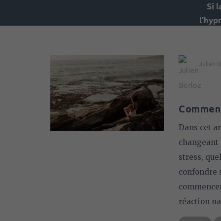
Si 
l’hyp
Ju
Julien 
Comment 
Dans cet a
changeant 
stress, quel
confondre s
commencer c
réaction n