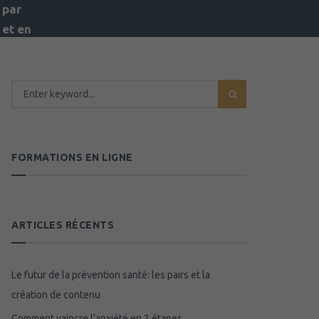
 par
 et en
nue
FORMATIONS EN LIGNE
ARTICLES RÉCENTS
Le futur de la prévention santé: les pairs et la
création de contenu
Comment vaincre l’anxiété en 2 étapes