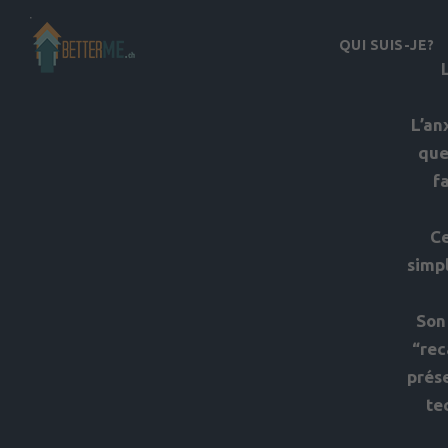
QUI SUIS-JE?
L’an
que
f
Ce
simpl
Son
“rec
prése
te