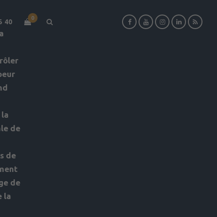
0
5 40
a
rôler
peur
nd
 la
ale de
s de
oment
age de
 la