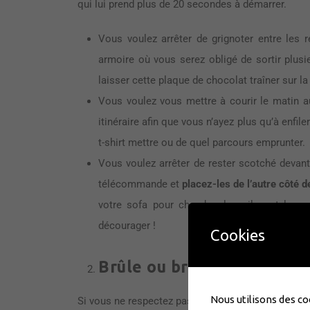
qui lui prend plus de 20 secondes à démarrer.
Vous voulez arrêter de grignoter entre les 
armoire où vous serez obligé de sortir plusie
laisser cette plaque de chocolat traîner sur la
Vous voulez vous mettre à courir le matin a
itinéraire afin que vous n’ayez plus qu’à enfil
t-shirt mettre ou de quel parcours emprunter.
Vous voulez arrêter de rester scotché devant 
télécommande et
placez-les de l’autre côté 
votre sofa pour chercher les piles et les 
décourager !
Cookies
Brûle ou brûle
Nous utilisons des co
Si vous ne respectez pas votre engagement, vous d