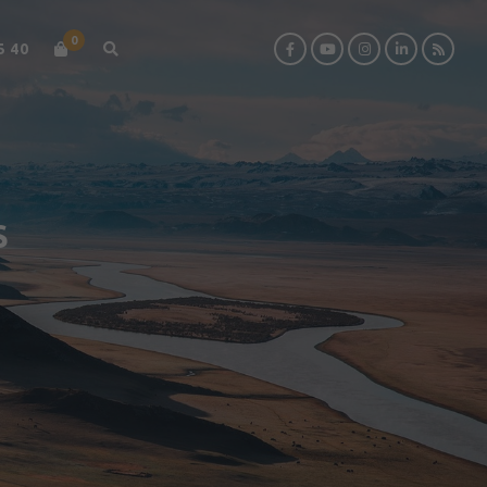
0
5 40
S