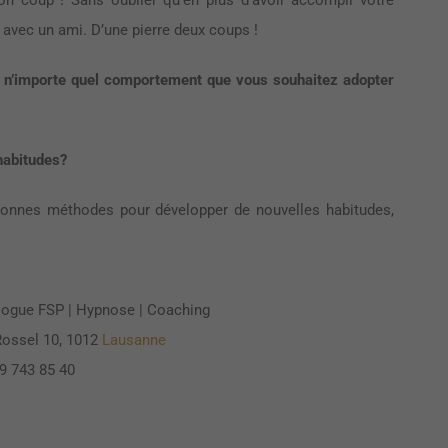
bon coup ! Sans oublier qu’en plus d’avoir accompli votre
avec un ami. D’une pierre deux coups !
 n’importe quel comportement que vous souhaitez adopter
habitudes?
 bonnes méthodes pour développer de nouvelles habitudes,
ologue FSP | Hypnose | Coaching
Rossel 10, 1012
Lausanne
9 743 85 40