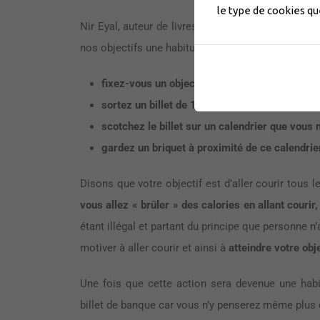
le type de cookies q
Nir Eyal, auteur de livres et bloggeur parlant de 
nos objectifs une habitude. La méthode est simple
fixez-vous un objectif.
sortez un billet de 100 de votre porte-monnai
scotchez le billet sur un calendrier que vous
gardez un briquet à proximité de ce calendrie
Disons que votre objectif est d’aller courir tous 
vous allez « brûler » des calories en allant courir,
étant illégal et partant du principe que personne n’
motiver à aller courir et ainsi à
atteindre votre obje
Une fois que cette action sera devenue une hab
billet de banque car vous n’y penserez même plus et