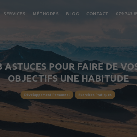
SERVICES
MÉTHODES
BLOG
CONTACT
079 743 8
3 ASTUCES POUR FAIRE DE VO
OBJECTIFS UNE HABITUDE
Développement Personnel
Exercices Pratiques