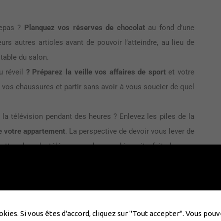
repas ?
Planquez vos réserves de chocolat
au fond d’une
urs autres articles avant de pouvoir l’atteindre, au lieu de
 table du salon.
u réveil
? Préparez la veille vos affaires de sport
et votre
er vos chaussures et partir sans avoir à vous soucier de quel
la télévision pendant des heures ? Enlevez les piles de la
de votre appartement
. La perspective de devoir vous lever de
mettre dans la télécommande aura bien vite fait de vous
okies. Si vous êtes d'accord, cliquez sur "Tout accepter". Vous po
evrez brûler un billet de banque.