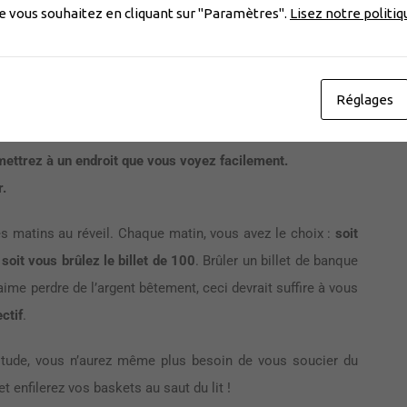
ue vous souhaitez en cliquant sur "Paramètres".
Lisez notre politi
psychologie, nous propose une autre technique pour faire de
 :
Réglages
e.
 mettrez à un endroit que vous voyez facilement.
r.
les matins au réveil. Chaque matin, vous avez le choix :
soit
 soit vous brûlez le billet de 100
. Brûler un billet de banque
aime perdre de l’argent bêtement, ceci devrait suffire à vous
ctif
.
itude, vous n’aurez même plus besoin de vous soucier du
 enfilerez vos baskets au saut du lit !